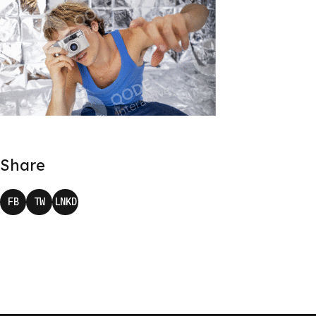
Share
FB
TW
LNKD