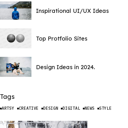
Inspirational UI/UX Ideas
Top Protfolio Sites
Design Ideas in 2024.
Tags
ARTSY
CREATIVE
DESIGN
DIGITAL
NEWS
STYLE