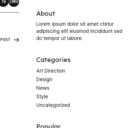
TW
LNKD
About
Lorem ipsum dolor sit amet ctetur
adipiscing elit eiusmod incididunt sed
do tempor ut labore.
_POST
Categories
Art Direction
Design
News
Style
Uncategorized
Popular