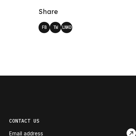
Share
FB
TW
LNKD
CONTACT US