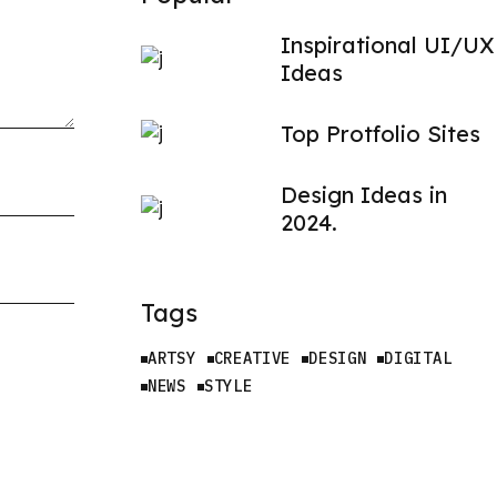
Inspirational UI/UX
Ideas
Top Protfolio Sites
Design Ideas in
2024.
Tags
ARTSY
CREATIVE
DESIGN
DIGITAL
NEWS
STYLE