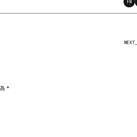
FB
NEXT
示為
*