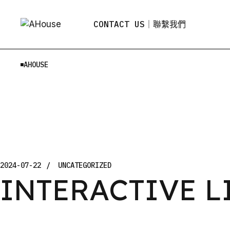
Skip
to
the
CONTACT US｜聯繫我們
content
AHOUSE
2024-07-22
UNCATEGORIZED
INTERACTIVE L