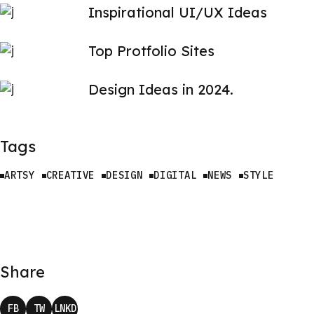
Inspirational UI/UX Ideas
Top Protfolio Sites
Design Ideas in 2024.
Tags
ARTSY
CREATIVE
DESIGN
DIGITAL
NEWS
STYLE
Share
FB
TW
LNKD