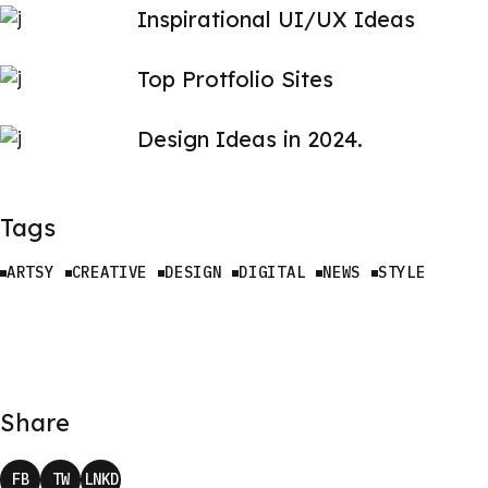
Inspirational UI/UX Ideas
Top Protfolio Sites
Design Ideas in 2024.
Tags
ARTSY
CREATIVE
DESIGN
DIGITAL
NEWS
STYLE
Share
FB
TW
LNKD