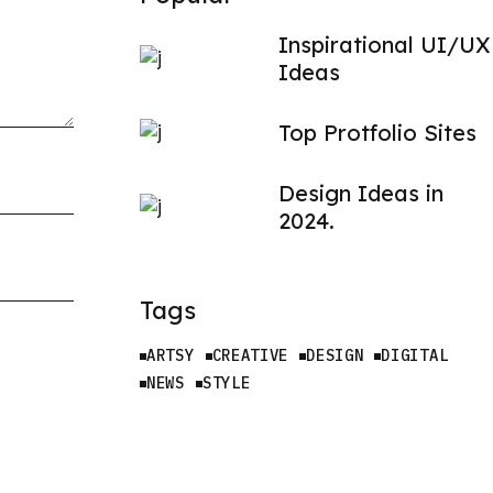
Inspirational UI/UX
Ideas
Top Protfolio Sites
Design Ideas in
2024.
Tags
ARTSY
CREATIVE
DESIGN
DIGITAL
NEWS
STYLE