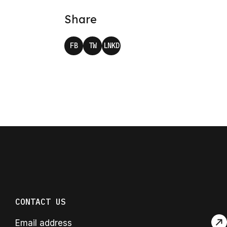
Share
FB
TW
LNKD
CONTACT US