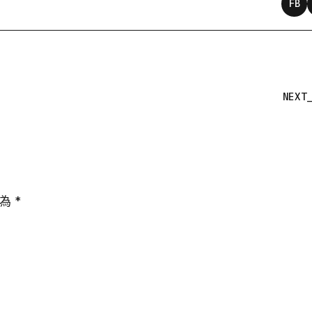
FB
NEXT
示為
*