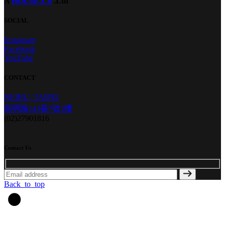
A
HOUSE.Co
.Ltd
SOCIAL
Instagram
Facebook
YouTube
CONTACT
NEIHU, TAIPEI
新明路143巷7號1樓
(02)27901816
Contact Us
Back_to_top