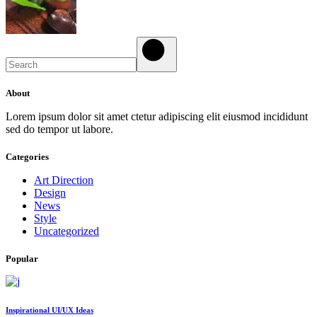
Search
About
Lorem ipsum dolor sit amet ctetur adipiscing elit eiusmod incididunt
sed do tempor ut labore.
Categories
Art Direction
Design
News
Style
Uncategorized
Popular
Inspirational UI/UX Ideas