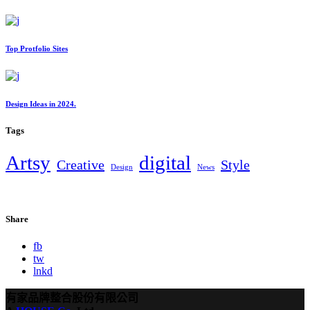
Top Protfolio Sites
Design Ideas in 2024.
Tags
Artsy
digital
Creative
Style
Design
News
Share
fb
tw
lnkd
有家品牌整合股份有限公司