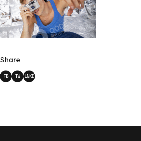
Share
FB
TW
LNKD