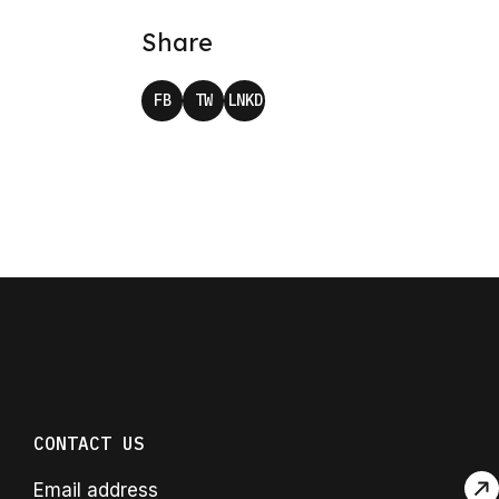
Share
FB
TW
LNKD
CONTACT US