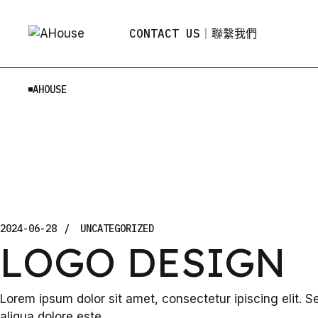
Skip
to
the
CONTACT US｜聯繫我們
content
AHOUSE
2024-06-28
UNCATEGORIZED
LOGO DESIGN
Lorem ipsum dolor sit amet, consectetur ipiscing elit. 
aliqua dolore este.