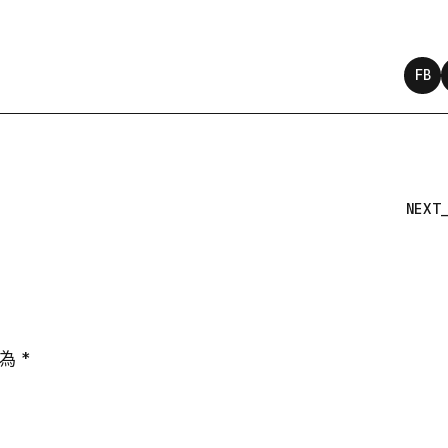
FB
NEXT
示為
*