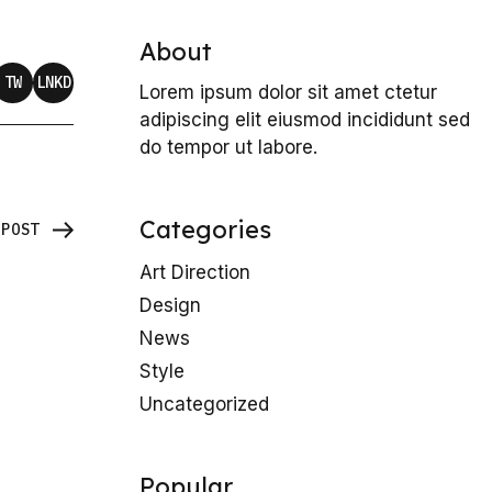
About
TW
LNKD
Lorem ipsum dolor sit amet ctetur
adipiscing elit eiusmod incididunt sed
do tempor ut labore.
Categories
_POST
Art Direction
Design
News
Style
Uncategorized
Popular