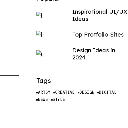
Inspirational UI/UX
Ideas
Top Protfolio Sites
Design Ideas in
2024.
Tags
ARTSY
CREATIVE
DESIGN
DIGITAL
NEWS
STYLE