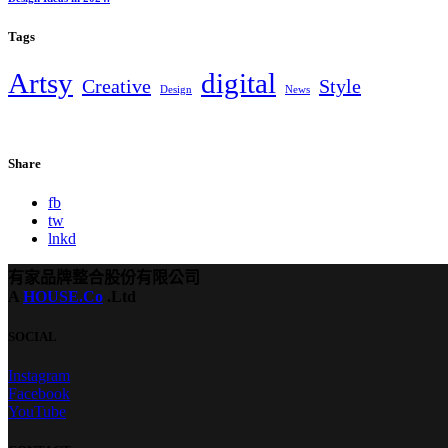
Tags
Artsy
digital
Creative
Style
Design
News
Share
fb
tw
lnkd
有家品牌整合股份有限公司
A
HOUSE.Co
.Ltd
SOCIAL
Instagram
Facebook
YouTube