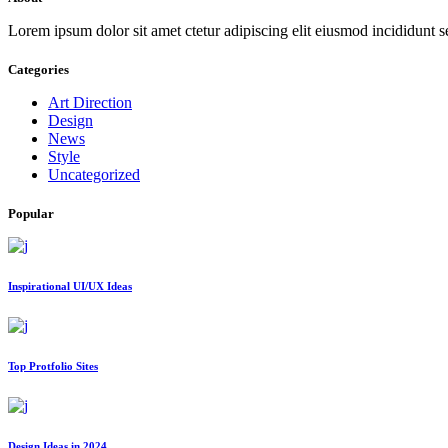
Lorem ipsum dolor sit amet ctetur adipiscing elit eiusmod incididunt s
Categories
Art Direction
Design
News
Style
Uncategorized
Popular
Inspirational UI/UX Ideas
Top Protfolio Sites
Design Ideas in 2024.