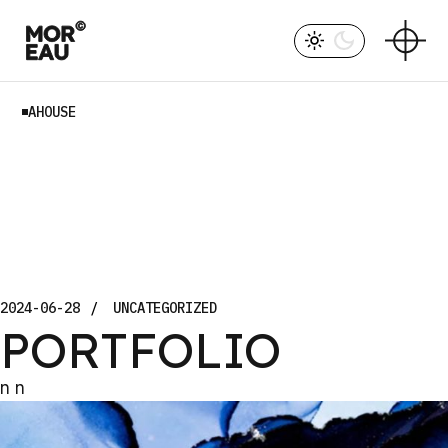
Skip
to
the
content
AHOUSE
2024-06-28
UNCATEGORIZED
PORTFOLIO
n
n