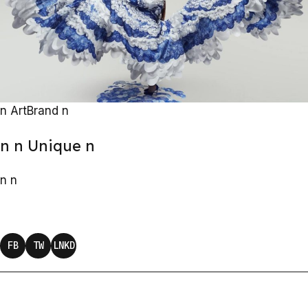
n
Art
Brand
n
n
n Unique
n
n
n
FB
TW
LNKD