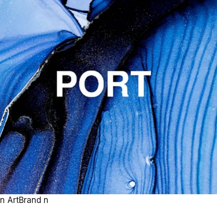
n
Art
Brand
n