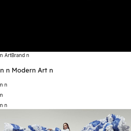
n
Art
Brand
n
n
n Modern Art
n
n
n
n
n
n