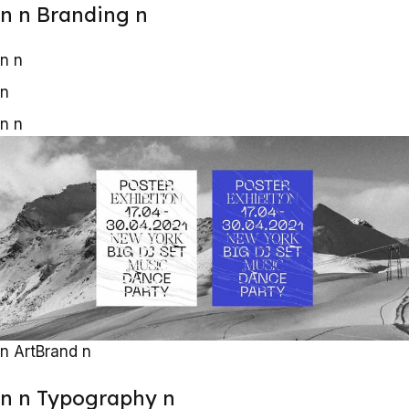
n
n Branding
n
n
n
n
n
n
n
Art
Brand
n
n
n Typography
n