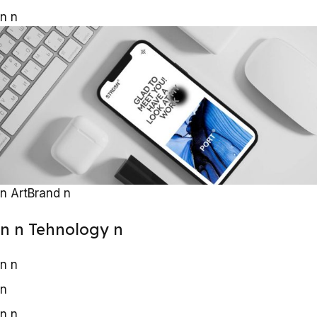
n
n
n
Art
Brand
n
n
n Tehnology
n
n
n
n
n
n