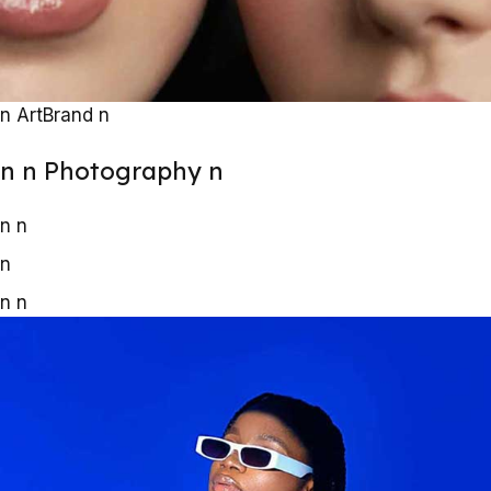
n
Art
Brand
n
n
n Photography
n
n
n
n
n
n