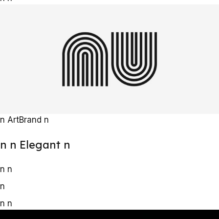
n
Art
Brand
n
n
n Elegant
n
n
n
n
n
n