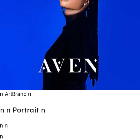
n
Art
Brand
n
n
n Portrait
n
n
n
n