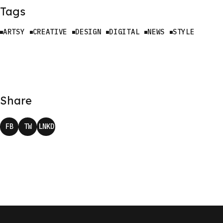
Tags
ARTSY
CREATIVE
DESIGN
DIGITAL
NEWS
STYLE
Share
FB
TW
LNKD