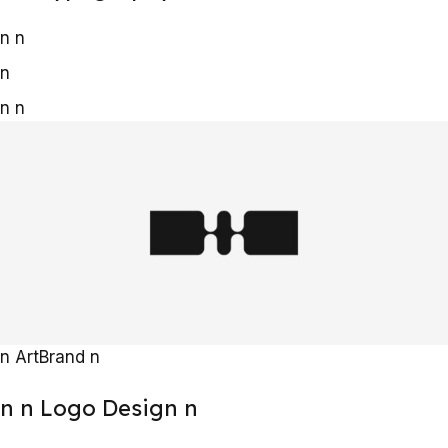
n
n
n
n
n
n
Art
Brand
n
n
n Logo Design
n