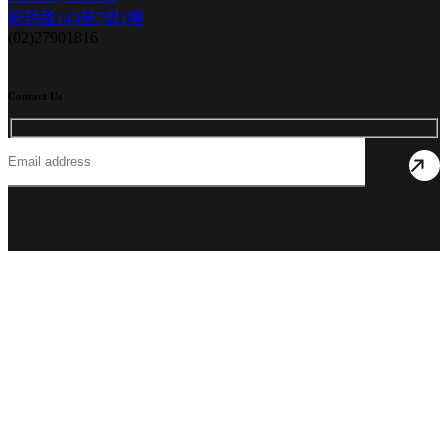
新明路143巷7號1樓
(02)27901816
Contact Us