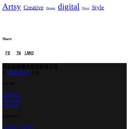
Artsy
digital
Creative
Style
Design
News
Share
FB
TW
LNKD
有家品牌整合股份有限公司
A
HOUSE.Co
.Ltd
SOCIAL
Instagram
Facebook
YouTube
CONTACT
NEIHU, TAIPEI