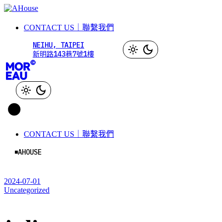
Skip
to
the
CONTACT US｜聯繫我們
content
NEIHU, TAIPEI
新明路143巷7號1樓
CONTACT US｜聯繫我們
AHOUSE
2024-07-01
Uncategorized