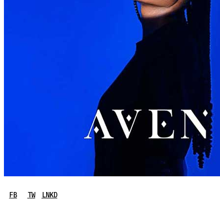
FB
TW
LNKD